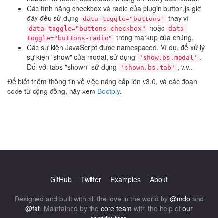
Các tính năng checkbox và radio của plugin button.js giờ
đây đều sử dụng
thay vì
data-toggle="buttons"
hoặc
data-toggle="buttons-checkbox"
data-
trong markup của chúng.
toggle="buttons-radio"
Các sự kiện JavaScript được namespaced. Ví dụ, để xử lý
sự kiện "show" của modal, sử dụng
.
'show.bs.modal'
Đối với tabs "shown" sử dụng
, v.v..
'shown.bs.tab'
Để biết thêm thông tin về việc nâng cấp lên v3.0, và các đoạn
code từ cộng đồng, hãy xem
Bootply
.
GitHub
Twitter
Examples
About
Designed and built with all the love in the world by
@mdo
and
@fat
. Maintained by the
core team
with the help of
our