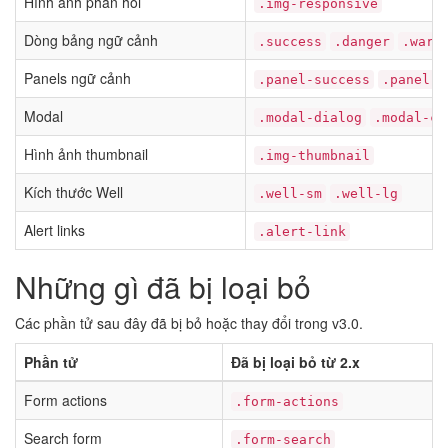
Hình ảnh phản hồi
.img-responsive
Dòng bảng ngữ cảnh
.success
.danger
.warn
Panels ngữ cảnh
.panel-success
.panel-d
Modal
.modal-dialog
.modal-co
Hình ảnh thumbnail
.img-thumbnail
Kích thước Well
.well-sm
.well-lg
Alert links
.alert-link
Những gì đã bị loại bỏ
Các phần tử sau đây đã bị bỏ hoặc thay đổi trong v3.0.
Phần tử
Đã bị loại bỏ từ 2.x
Form actions
.form-actions
Search form
.form-search