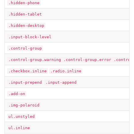
.hidden-phone
.hidden-tablet
.hidden-desktop
.input-block-level
.control-group
.control-group.warning .control-group.error .control
.checkbox.inline
.radio.inline
.input-prepend
.input-append
.add-on
.img-polaroid
ul.unstyled
ul.inline