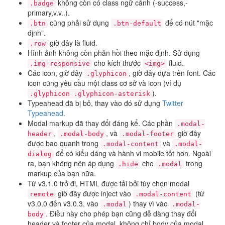
không còn có class ngữ cảnh (-success,-
.badge
primary,v.v..).
cũng phải sử dụng
để có nút "mặc
.btn
.btn-default
định".
giờ đây là fluid.
.row
Hình ảnh không còn phản hồi theo mặc định. Sử dụng
cho kích thước
fluid.
.img-responsive
<img>
Các icon, giờ đây
, giờ đây dựa trên font. Các
.glyphicon
icon cũng yêu cầu một class cơ sở và icon (ví dụ
).
.glyphicon .glyphicon-asterisk
Typeahead đã bị bỏ, thay vào đó sử dụng
Twitter
Typeahead
.
Modal markup đã thay đổi đáng kể. Các phần
.modal-
,
, và
giờ đây
header
.modal-body
.modal-footer
được bao quanh trong
và
.modal-content
.modal-
để có kiểu dáng và hành vi mobile tốt hơn. Ngoài
dialog
ra, bạn không nên áp dụng
cho
trong
.hide
.modal
markup của bạn nữa.
Từ v3.1.0 trở đi, HTML được tải bởi tùy chọn modal
giờ đây được inject vào
(từ
remote
.modal-content
v3.0.0 đến v3.0.3, vào
) thay vì vào
.modal
.modal-
. Điều này cho phép bạn cũng dễ dàng thay đổi
body
header và footer của modal, không chỉ body của modal.