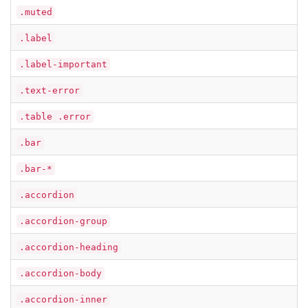
.muted
.label
.label-important
.text-error
.table .error
.bar
.bar-*
.accordion
.accordion-group
.accordion-heading
.accordion-body
.accordion-inner