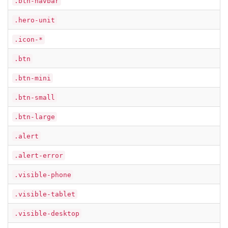
.btn-navbar
.hero-unit
.icon-*
.btn
.btn-mini
.btn-small
.btn-large
.alert
.alert-error
.visible-phone
.visible-tablet
.visible-desktop