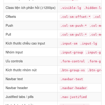
Class tiện ích phản hồi (≥1200px)
.visible-lg
.hidden-lg
Offsets
.col-sm-offset-*
.col-m
Push
.col-sm-push-*
.col-md-
Pull
.col-sm-pull-*
.col-md-
Kích thước chiều cao input
.input-sm
.input-lg
Nhóm input
.input-group
.input-gro
Ưu controls
.form-control
.form-gro
Kích thước nhóm nút
.btn-group-xs
.btn-grou
Navbar text
.navbar-text
Navbar header
.navbar-header
Justified tabs / pills
.nav-justified