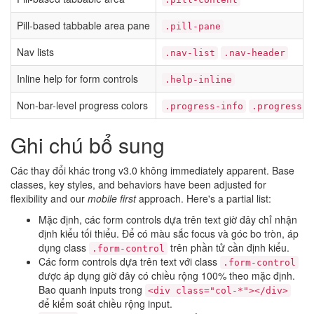
Pill-based tabbable area pane
.pill-pane
Nav lists
.nav-list
.nav-header
Inline help for form controls
.help-inline
Non-bar-level progress colors
.progress-info
.progress-s
Ghi chú bổ sung
Các thay đổi khác trong v3.0 không immediately apparent. Base
classes, key styles, and behaviors have been adjusted for
flexibility and our
mobile first
approach. Here's a partial list:
Mặc định, các form controls dựa trên text giờ đây chỉ nhận
định kiểu tối thiểu. Để có màu sắc focus và góc bo tròn, áp
dụng class
trên phần tử cần định kiểu.
.form-control
Các form controls dựa trên text với class
.form-control
được áp dụng giờ đây có chiều rộng 100% theo mặc định.
Bao quanh inputs trong
<div class="col-*"></div>
để kiểm soát chiều rộng input.