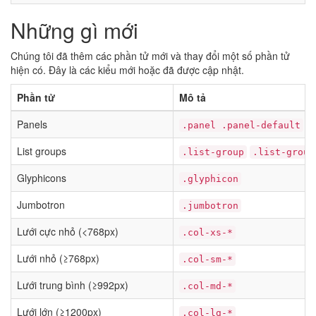
Những gì mới
Chúng tôi đã thêm các phần tử mới và thay đổi một số phần tử
hiện có. Đây là các kiểu mới hoặc đã được cập nhật.
Phần tử
Mô tả
Panels
.panel .panel-default
.
List groups
.list-group
.list-group
Glyphicons
.glyphicon
Jumbotron
.jumbotron
Lưới cực nhỏ (<768px)
.col-xs-*
Lưới nhỏ (≥768px)
.col-sm-*
Lưới trung bình (≥992px)
.col-md-*
Lưới lớn (≥1200px)
.col-lg-*