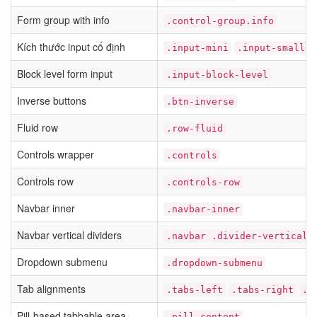
Form group with info
.control-group.info
Kích thước input cố định
.input-mini
.input-small
Block level form input
.input-block-level
Inverse buttons
.btn-inverse
Fluid row
.row-fluid
Controls wrapper
.controls
Controls row
.controls-row
Navbar inner
.navbar-inner
Navbar vertical dividers
.navbar .divider-vertical
Dropdown submenu
.dropdown-submenu
Tab alignments
.tabs-left
.tabs-right
.t
Pill-based tabbable area
.pill-content