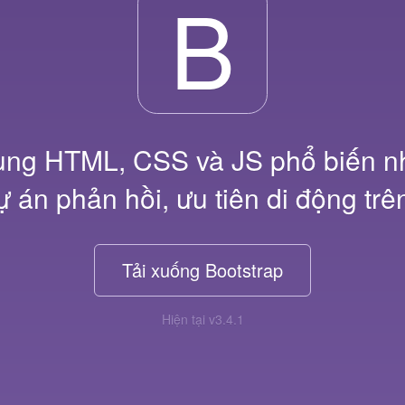
B
ung HTML, CSS và JS phổ biến nh
ự án phản hồi, ưu tiên di động trê
Tải xuống Bootstrap
Hiện tại v3.4.1