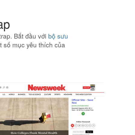
ap
trap. Bắt đầu với
bộ sưu
t số mục yêu thích của