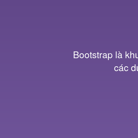
Bootstrap là kh
các d