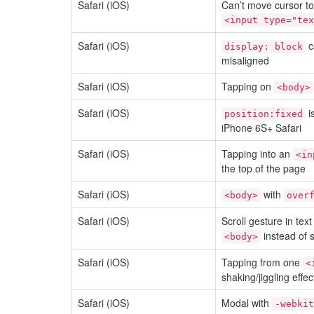
Safari (iOS)
Can’t move cursor to s
<input type="tex
Safari (iOS)
c
display: block
misaligned
Safari (iOS)
Tapping on
<body>
Safari (iOS)
i
position:fixed
iPhone 6S+ Safari
Safari (iOS)
Tapping into an
<in
the top of the page
Safari (iOS)
with
<body>
over
Safari (iOS)
Scroll gesture in text
instead of s
<body>
Safari (iOS)
Tapping from one
<
shaking/jiggling effec
Safari (iOS)
Modal with
-webkit