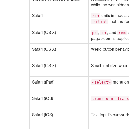
while tab was hidden
Safari
units in media 
rem
, not the r
initial
Safari (OS X)
,
, and
s
px
em
rem
page zoom is applie
Safari (OS X)
Weird button behavi
Safari (OS X)
Small font size when
Safari (iPad)
menu on i
<select>
Safari (iOS)
transform: trans
Safari (iOS)
Text input’s cursor d