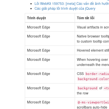
Lỗi WebKit 159753: [meta] Các vấn đề ảnh hưở
Các giải pháp lỗi trình duyệt của jQuery
Trình duyệt
Tóm tắt lỗi
Microsoft Edge
Visual artifacts in sc
Microsoft Edge
Native browser toolti
to custom tooltip co
Microsoft Edge
Hovered element stil
Microsoft Edge
When hovering over
underneath the menu
Microsoft Edge
CSS
border-radiu
background-color
Microsoft Edge
of
background
<t
the row
Microsoft Edge
@-ms-viewport{wi
scrollbars auto-hide