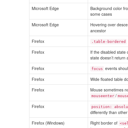
Microsoft Edge
Background color fro
some cases
Microsoft Edge
Hovering over desce
ancestor
Firefox
.table-bordered
Firefox
If the disabled state
state doesn’t return 
Firefox
events should
focus
Firefox
Wide floated table d
Firefox
Mouse sometimes not
/
mouseenter
mous
Firefox
position: absolu
differently than othe
Firefox (Windows)
Right border of
<se