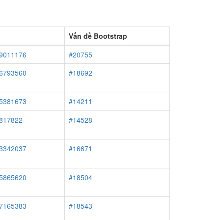
Vấn đề Bootstrap
#9011176
#20755
#6793560
#18692
#5381673
#14211
#817822
#14528
#3342037
#16671
#5865620
#18504
#7165383
#18543