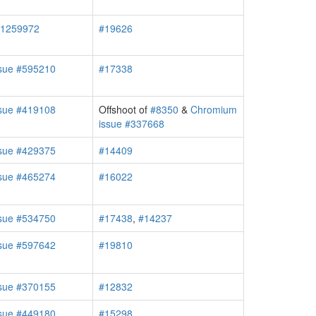
#1259972
#19626
sue #595210
#17338
sue #419108
Offshoot of
#8350
&
Chromium
issue #337668
sue #429375
#14409
sue #465274
#16022
sue #534750
#17438
,
#14237
sue #597642
#19810
sue #370155
#12832
sue #449180
#15298