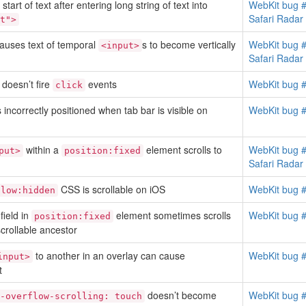
tart of text after entering long string of text into
WebKit bug 
Safari Rada
t">
auses text of temporal
s to become vertically
WebKit bug 
<input>
Safari Rada
doesn’t fire
events
WebKit bug 
click
s incorrectly positioned when tab bar is visible on
WebKit bug 
within a
element scrolls to
WebKit bug 
put>
position:fixed
Safari Rada
CSS is scrollable on iOS
WebKit bug 
flow:hidden
 field in
element sometimes scrolls
WebKit bug 
position:fixed
crollable ancestor
to another in an overlay can cause
WebKit bug 
input>
t
doesn’t become
WebKit bug 
-overflow-scrolling: touch