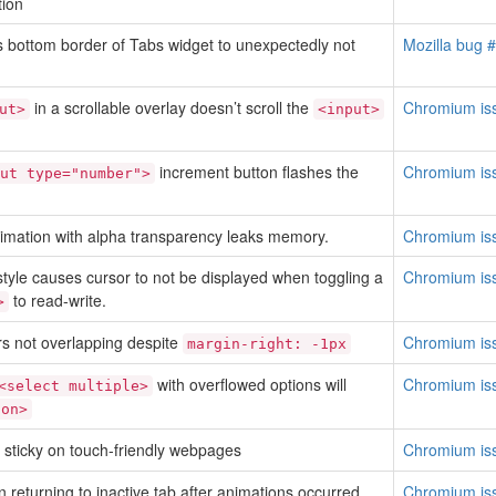
tion
 bottom border of Tabs widget to unexpectedly not
Mozilla bug 
in a scrollable overlay doesn’t scroll the
Chromium is
ut>
<input>
increment button flashes the
Chromium is
ut type="number">
animation with alpha transparency leaks memory.
Chromium is
tyle causes cursor to not be displayed when toggling a
Chromium is
to read-write.
>
s not overlapping despite
Chromium is
margin-right: -1px
with overflowed options will
Chromium is
<select multiple>
ion>
sticky on touch-friendly webpages
Chromium is
 returning to inactive tab after animations occurred
Chromium is