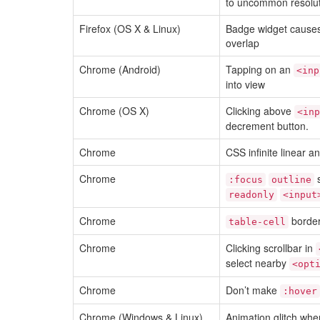
to uncommon resolu
Firefox (OS X & Linux)
Badge widget causes
overlap
Chrome (Android)
Tapping on an
<inp
into view
Chrome (OS X)
Clicking above
<inp
decrement button.
Chrome
CSS infinite linear 
Chrome
s
:focus
outline
readonly
<input
Chrome
border
table-cell
Chrome
Clicking scrollbar in
select nearby
<opt
Chrome
Don’t make
:hover
Chrome (Windows & Linux)
Animation glitch when