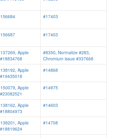
#156684
#17403
#156687
#17403
#137269
,
Apple
#8350
,
Normalize #283
,
r #18834768
Chromium issue #337668
#138192
,
Apple
#14868
r #19435018
#150079
,
Apple
#14975
r #23082521
#138162
,
Apple
#14603
r #18804973
#138201
,
Apple
#14708
r #18819624