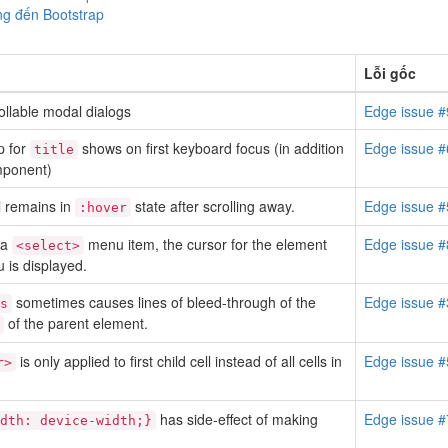
ng đến Bootstrap
Lỗi gốc
rollable modal dialogs
Edge issue 
p for
shows on first keyboard focus (in addition
Edge issue 
title
mponent)
l remains in
state after scrolling away.
Edge issue 
:hover
 a
menu item, the cursor for the element
Edge issue 
<select>
 is displayed.
sometimes causes lines of bleed-through of the
Edge issue 
s
of the parent element.
is only applied to first child cell instead of all cells in
Edge issue 
r>
has side-effect of making
Edge issue 
dth: device-width;}