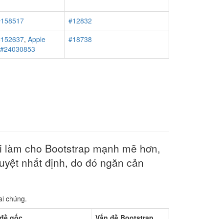
#158517
#12832
#152637
,
Apple
#18738
r #24030853
ôi làm cho Bootstrap mạnh mẽ hơn,
duyệt nhất định, do đó ngăn cản
ai chúng.
đề gốc
Vấn đề Bootstrap