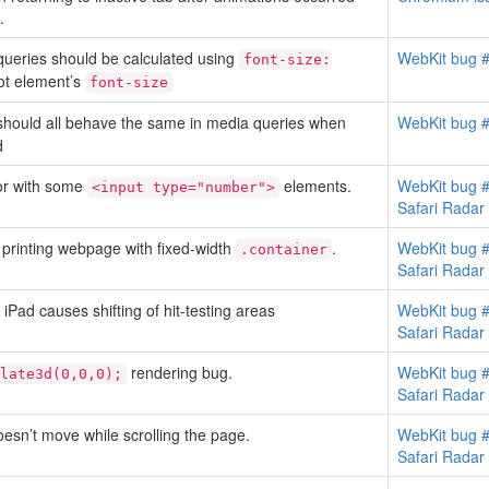
.
queries should be calculated using
WebKit bug 
font-size:
oot element’s
font-size
hould all behave the same in media queries when
WebKit bug 
d
or with some
elements.
WebKit bug 
<input type="number">
Safari Rada
 printing webpage with fixed-width
.
WebKit bug 
.container
Safari Rada
Pad causes shifting of hit-testing areas
WebKit bug 
Safari Rada
rendering bug.
WebKit bug 
late3d(0,0,0);
Safari Rada
oesn’t move while scrolling the page.
WebKit bug 
Safari Rada