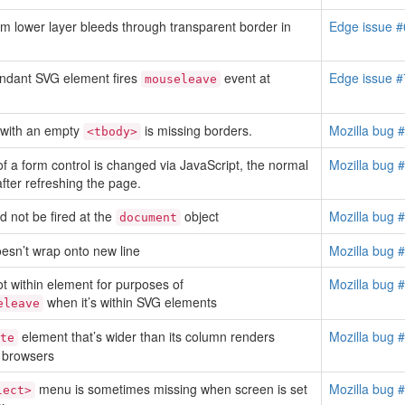
m lower layer bleeds through transparent border in
Edge issue 
ndant SVG element fires
event at
Edge issue 
mouseleave
with an empty
is missing borders.
Mozilla bug 
<tbody>
 of a form control is changed via JavaScript, the normal
Mozilla bug 
after refreshing the page.
 not be fired at the
object
Mozilla bug 
document
oesn’t wrap onto new line
Mozilla bug 
 within element for purposes of
Mozilla bug 
when it’s within SVG elements
eleave
element that’s wider than its column renders
Mozilla bug 
te
r browsers
menu is sometimes missing when screen is set
Mozilla bug 
lect>